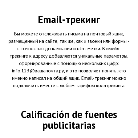
Email-трекинг
Вы можете отслеживать письма на почтовый ящик,
размещенный на сайте, так же, как и звонки или формы -
с точностью до кампании и utm-метки. В имейл-
трекинге к адресу добавляются уникальные параметры,
сформированные с помощью нескольких цифр:
info.123@вашапочта.ру, и это позволяет понять, кто
именно написал на общий ящик. Email-трекинг можно
подключить вместе с любым тарифом коллтрекинга.
Calificación de fuentes
publicitarias