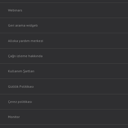
Webinars
Geri arama widgetı
Alloka yardım merkezi
Çağrı izleme hakkında
Kullanım Şartları
Gizlilik Politikası
Çerez politikası
Monitor