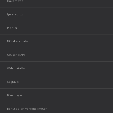
Hakkımızda
İşe alıyoruz
Planlar
Dijital aramalar
Geliştirici API
Web portalları
Sağlayıcı
Bize ulaşın
Bonuses için yönlendirmeler