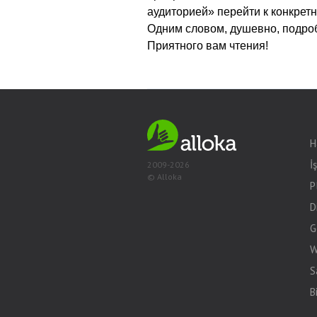
аудиторией» перейти к конкрет
Одним словом, душевно, подроб
Приятного вам чтения!
H
İ
2009-2026
© Alloka
P
D
G
W
S
B