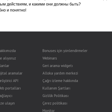
ным действиям, и какими они должны быть?
но и понятно!
akkımızda
Bonuses için yönlendirmeler
şe alıyoruz
Webinars
lanlar
Geri arama widgetı
ijital aramalar
Alloka yardım merkezi
eliştirici API
Çağrı izleme hakkında
eb portalları
Kullanım Şartları
ağlayıcı
Gizlilik Politikası
ize ulaşın
Çerez politikası
Monitor