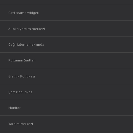
Geri arama widgetı
Alloka yardım merkezi
Çağrı izleme hakkında
Kullanım Şartları
Gizlilik Politikası
Çerez politikası
Monitor
Yardım Merkezi