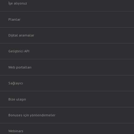
İşe alıyoruz
Planlar
Dijital aramalar
Geliştirici API
Web portalları
Sağlayıcı
Bize ulaşın
Bonuses için yönlendirmeler
Webinars