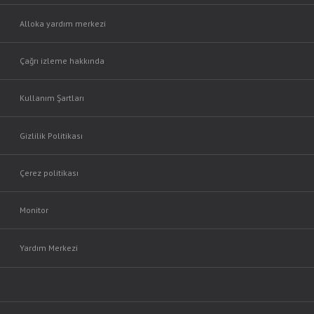
Alloka yardım merkezi
Çağrı izleme hakkında
Kullanım Şartları
Gizlilik Politikası
Çerez politikası
Monitor
Yardım Merkezi