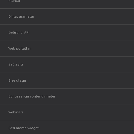
Planlar
Dijital aramalar
Geliştirici API
Web portalları
Sağlayıcı
Bize ulaşın
Bonuses için yönlendirmeler
Webinars
Geri arama widgetı